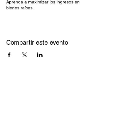
Aprenda a maximizar los ingresos en
bienes raíces.
Compartir este evento
10607 N. Hayden Rd
Scottsdale, Arizona
85260
(480) 576-9200